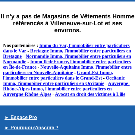
Il n'y a pas de Magasins de Vêtements Homme
référencés à Villeneuve-sur-Lot et ses
environs.
Nos partenaires :
Immo du Var, l'immobilier entre particuliers
dans le Var
-
Bretagne Immo, l'immobilier entre particuliers en
Bretagne
-
Normandie Immo, l'immobilier entre particuliers en
Normandie
-
Immo IledeFrance, l'immobilier entre particuliers
en Île-de-France
-
Nouvelle-Aquitaine Immo, l'immobilier entre
particuliers en Nouvelle-Aquitaine
-
Grand-Est Immo,
l'immobilier entre particuliers dans le Grand-Est
-
Occitanie
Immo, l'immobilier entre particuliers en Occitanie
-
Auvergne-
Rhône-Alpes Immo, l'immobilier entre particuliers en
Auvergne-Rhône-Alpes
-
Avocat en droit des victimes à Lille
► Espace Pro
► Pourquoi s'inscrire ?