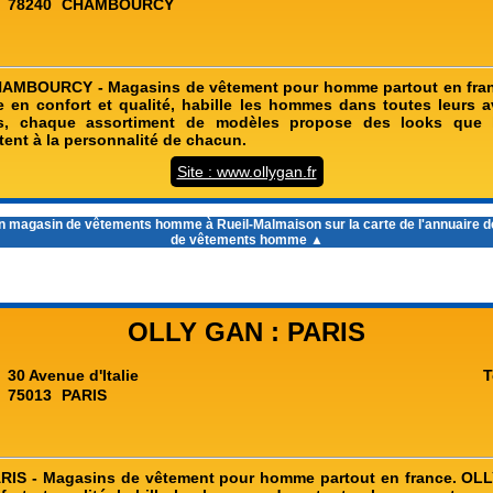
78240
CHAMBOURCY
AMBOURCY - Magasins de vêtement pour homme partout en fra
 en confort et qualité, habille les hommes dans toutes leurs a
s, chaque assortiment de modèles propose des looks que l
tent à la personnalité de chacun.
Site : www.ollygan.fr
un
magasin de vêtements homme à Rueil-Malmaison
sur la carte de l'annuaire
de vêtements homme ▲
OLLY GAN : PARIS
30 Avenue d'Italie
T
75013
PARIS
RIS - Magasins de vêtement pour homme partout en france. OL