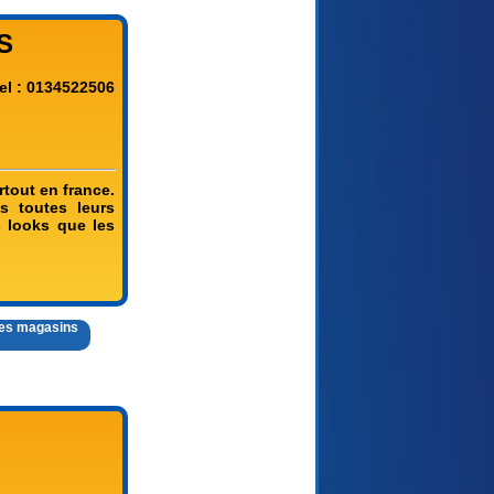
S
el : 0134522506
out en france.
s toutes leurs
 looks que les
 des magasins