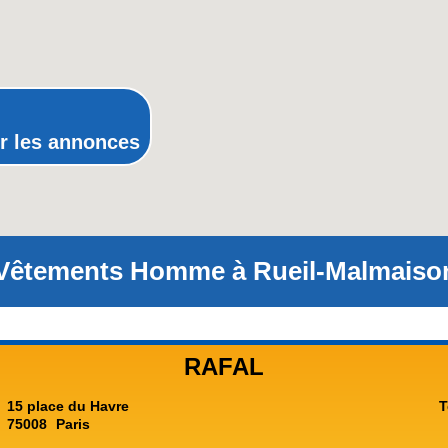
Poitou-Charentes
Provence-Alpes-Cote-d'Azur(p
Rhone-Alpes
r les annonces
Vêtements Homme à Rueil-Malmaison 
RAFAL
15 place du Havre
T
75008
Paris