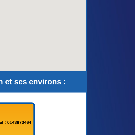
aca)
et ses environs :
el : 0143873464