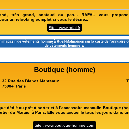
and, très grand, costaud ou pas… RAFAL vous propose
pour un relooking complet si vous le désirez.
Site : www.rafal.fr
un
magasin de vêtements homme à Rueil-Malmaison
sur la carte de l'annuaire
de vêtements homme ▲
Boutique (homme)
32 Rue des Blancs Manteaux
T
75004
Paris
que dédié au prêt à porter et à l’accessoire masculin Boutique (h
tier du Marais, à Paris. Elle vous accueille tous les jours dans 
Site : www.boutique-homme.com