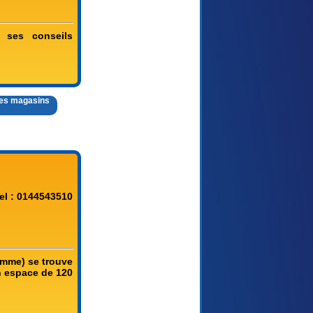
 ses conseils
 des magasins
el : 0144543510
omme) se trouve
un espace de 120