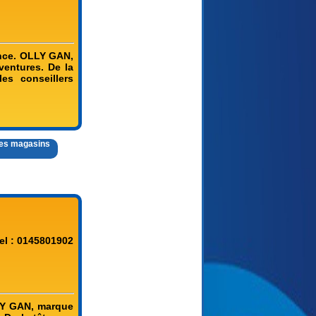
nce. OLLY GAN,
ventures. De la
es conseillers
 des magasins
el : 0145801902
LY GAN, marque