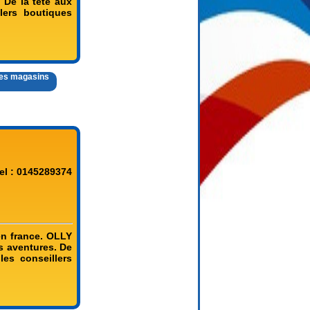
 De la tête aux
lers boutiques
 des magasins
el : 0145289374
n france. OLLY
s aventures. De
es conseillers