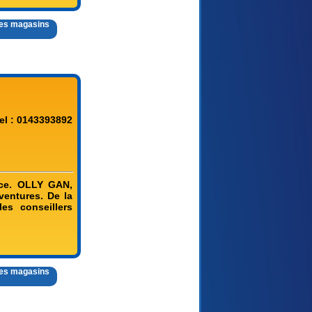
 des magasins
el : 0143393892
ce. OLLY GAN,
ventures. De la
es conseillers
 des magasins