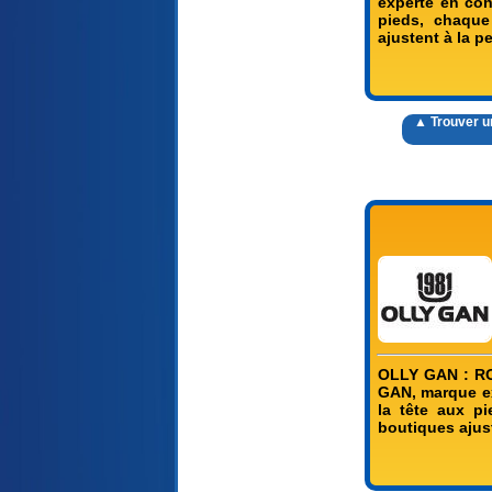
experte en con
pieds, chaque
ajustent à la p
▲ Trouver 
OLLY GAN : RO
GAN, marque ex
la tête aux p
boutiques ajus