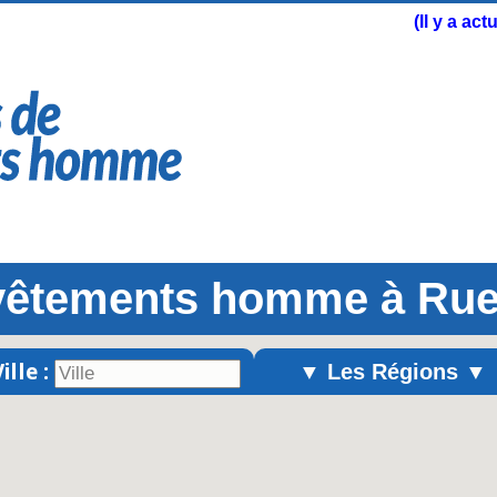
(Il y a ac
vêtements homme à Rue
ille :
▼ Les Régions ▼
Alsace
Aquitaine
Auvergne