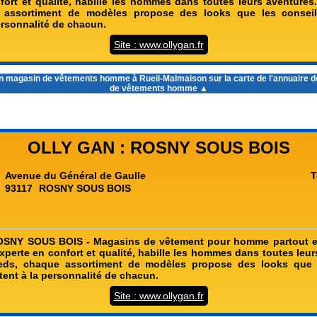
fort et qualité, habille les hommes dans toutes leurs aventures.
 assortiment de modèles propose des looks que les conseil
ersonnalité de chacun.
Site : www.ollygan.fr
un
magasin de vêtements homme à Rueil-Malmaison
sur la carte de l'annuaire
de vêtements homme ▲
OLLY GAN : ROSNY SOUS BOIS
Avenue du Général de Gaulle
T
93117
ROSNY SOUS BOIS
SNY SOUS BOIS - Magasins de vêtement pour homme partout e
perte en confort et qualité, habille les hommes dans toutes leur
ieds, chaque assortiment de modèles propose des looks que l
tent à la personnalité de chacun.
Site : www.ollygan.fr