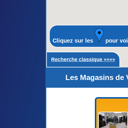
Cliquez sur les
pour voi
Recherche classique ►
Recherche classique »»»»
Les Magasins de 