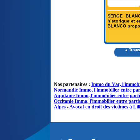
SERGE BLANCO
historique et
BLANCO propose
▲ Trouv
Nos partenaires :
Immo du Var, l'immobil
Normandie Immo, l'immobilier entre par
Aquitaine Immo, l'immobilier entre parti
Occitanie Immo, l'immobilier entre partic
Alpes
-
Avocat en droit des victimes à Lil