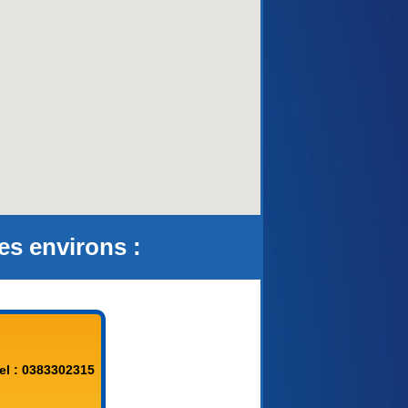
aca)
s environs :
el : 0383302315