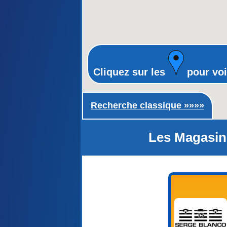
Cliquez sur les
pour voi
Recherche classique ►
Recherche classique »»»»
Les Magasin