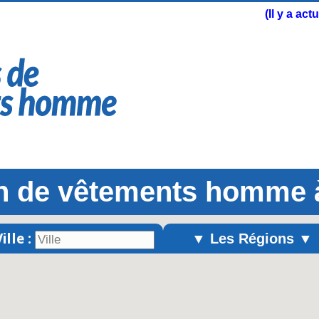
(Il y a ac
n de vêtements homme 
ille :
▼ Les Régions ▼
Alsace
Aquitaine
Auvergne