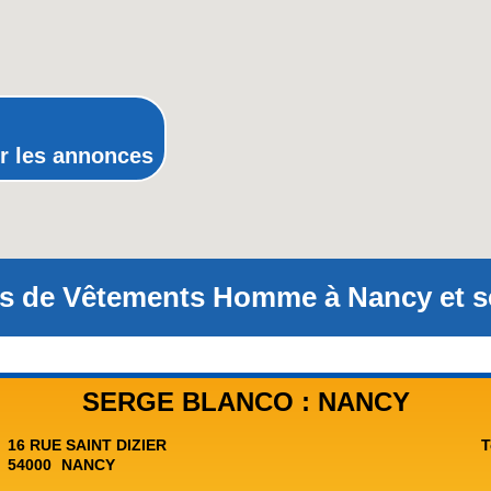
Poitou-Charentes
Provence-Alpes-Cote-d'Azur(p
Rhone-Alpes
r les annonces
s de Vêtements Homme à Nancy et se
SERGE BLANCO : NANCY
16 RUE SAINT DIZIER
T
54000
NANCY