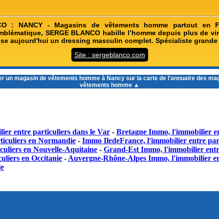
 : NANCY - Magasins de vêtements homme partout en F
 emblématique, SERGE BLANCO habille l’homme depuis plus de vi
 aujourd'hui un dressing masculin complet. Spécialiste grande t
Site : sergeblanco.com
er un
magasin de vêtements homme à Nancy
sur la carte de l'annuaire des ma
vêtements homme ▲
ier entre particuliers dans le Var
-
Bretagne Immo, l'immobilier en
ticuliers en Normandie
-
Immo IledeFrance, l'immobilier entre part
culiers en Nouvelle-Aquitaine
-
Grand-Est Immo, l'immobilier entr
uliers en Occitanie
-
Auvergne-Rhône-Alpes Immo, l'immobilier en
le