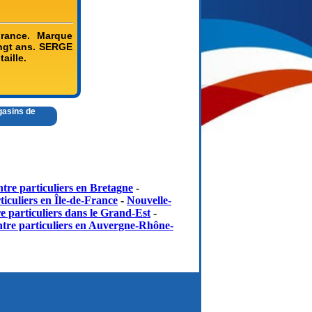
rance. Marque
ngt ans. SERGE
aille.
gasins de
tre particuliers en Bretagne
-
iculiers en Île-de-France
-
Nouvelle-
e particuliers dans le Grand-Est
-
tre particuliers en Auvergne-Rhône-