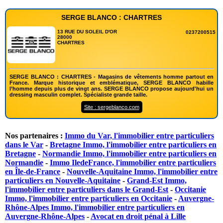
SERGE BLANCO : CHARTRES
13 RUE DU SOLEIL D'OR
0237200515
28000
CHARTRES
SERGE BLANCO : CHARTRES - Magasins de vêtements homme partout en
France. Marque historique et emblématique, SERGE BLANCO habille
l’homme depuis plus de vingt ans. SERGE BLANCO propose aujourd'hui un
dressing masculin complet. Spécialiste grande taille.
Site : sergeblanco.com
Nos partenaires :
Immo du Var, l'immobilier entre particuliers
dans le Var
-
Bretagne Immo, l'immobilier entre particuliers en
Bretagne
-
Normandie Immo, l'immobilier entre particuliers en
Normandie
-
Immo IledeFrance, l'immobilier entre particuliers
en Île-de-France
-
Nouvelle-Aquitaine Immo, l'immobilier entre
particuliers en Nouvelle-Aquitaine
-
Grand-Est Immo,
l'immobilier entre particuliers dans le Grand-Est
-
Occitanie
Immo, l'immobilier entre particuliers en Occitanie
-
Auvergne-
Rhône-Alpes Immo, l'immobilier entre particuliers en
Auvergne-Rhône-Alpes
-
Avocat en droit pénal à Lille