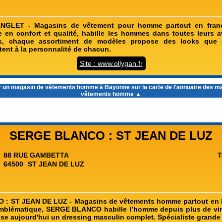
NGLET - Magasins de vêtement pour homme partout en fran
 en confort et qualité, habille les hommes dans toutes leurs a
s, chaque assortiment de modèles propose des looks que l
tent à la personnalité de chacun.
Site : www.ollygan.fr
r un
magasin de vêtements homme à Bayonne
sur la carte de l'annuaire des m
vêtements homme ▲
SERGE BLANCO : ST JEAN DE LUZ
88 RUE GAMBETTA
T
64500
ST JEAN DE LUZ
: ST JEAN DE LUZ - Magasins de vêtements homme partout en 
 emblématique, SERGE BLANCO habille l’homme depuis plus de vi
 aujourd'hui un dressing masculin complet. Spécialiste grande t