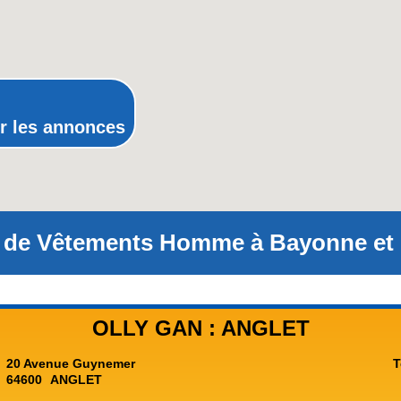
Poitou-Charentes
Provence-Alpes-Cote-d'Azur(p
Rhone-Alpes
r les annonces
 de Vêtements Homme à Bayonne et s
OLLY GAN : ANGLET
20 Avenue Guynemer
T
64600
ANGLET