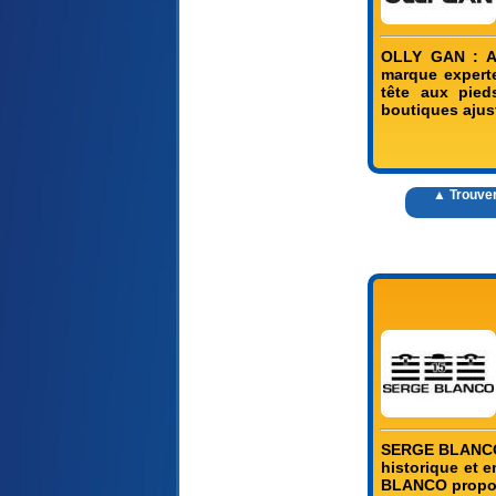
OLLY GAN : A
marque experte
tête aux pied
boutiques ajus
▲ Trouve
SERGE BLANCO 
historique et
BLANCO propose