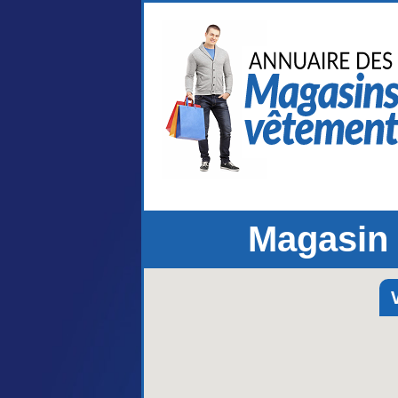
Magasin
V