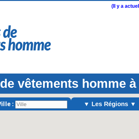
(Il y a actu
 de vêtements homme à
ille :
▼ Les Régions ▼
Alsace
Aquitaine
Auvergne