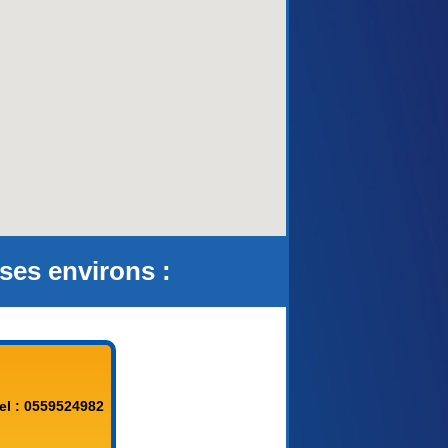
aca)
es environs :
el : 0559524982