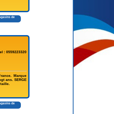
agasins de
el : 0559223320
rance. Marque
ngt ans. SERGE
aille.
agasins de