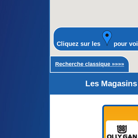
Cliquez sur les
pour voi
Recherche classique ►
Recherche classique »»»»
Les Magasins