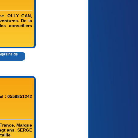
ce. OLLY GAN,
ventures. De la
es conseillers
agasins de
el : 0559851242
France. Marque
ngt ans. SERGE
aille.