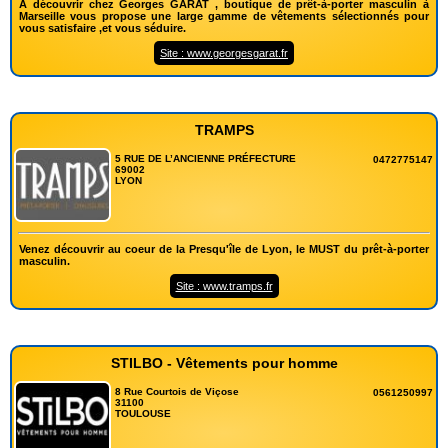
A découvrir chez Georges GARAT , boutique de prêt-à-porter masculin à
Marseille vous propose une large gamme de vêtements sélectionnés pour
vous satisfaire ,et vous séduire.
Site : www.georgesgarat.fr
TRAMPS
5 RUE DE L’ANCIENNE PRÉFECTURE
0472775147
69002
LYON
Venez découvrir au coeur de la Presqu'île de Lyon, le MUST du prêt-à-porter
masculin.
Site : www.tramps.fr
STILBO - Vêtements pour homme
8 Rue Courtois de Viçose
0561250997
31100
TOULOUSE